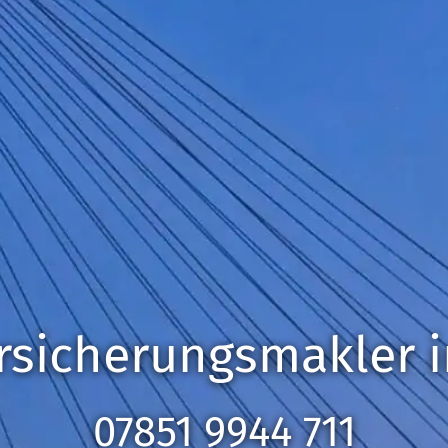
r­sicherungs­makler 
07851 9944 711